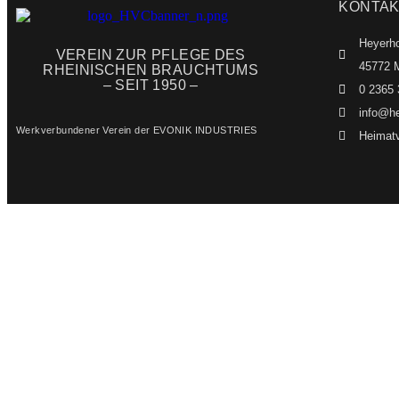
KONTAK
Heyerho
VEREIN ZUR PFLEGE DES
45772 M
RHEINISCHEN BRAUCHTUMS
– SEIT 1950 –
0 2365 
info@he
Werkverbundener Verein der EVONIK INDUSTRIES
Heimatv